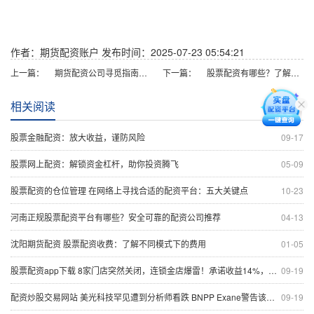
作者：期货配资账户
发布时间：2025-07-23 05:54:21
上一篇：
期货配资公司寻觅指南：安全可靠，轻松配资
下一篇：
股票配资有哪些？了解配资种类和特点
相关阅读
股票金融配资：放大收益，谨防风险
09-17
股票网上配资：解锁资金杠杆，助你投资腾飞
05-09
股票配资的仓位管理 在网络上寻找合适的配资平台：五大关键点
10-23
河南正规股票配资平台有哪些？安全可靠的配资公司推荐
04-13
沈阳期货配资 股票配资收费：了解不同模式下的费用
01-05
股票配资app下载 8家门店突然关闭，连锁金店爆雷！承诺收益14%，推销主要选老人，有员工也投了100多万元
09-19
配资炒股交易网站 美光科技罕见遭到分析师看跌 BNPP Exane警告该公司面临产能过剩
09-19