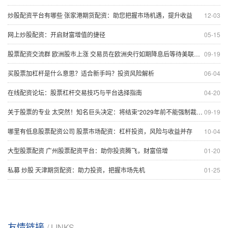
炒股配资平台有哪些 张家港期货配资：助您把握市场机遇，提升收益
12-03
网上炒股配资：开启财富增值的捷径
05-15
股票配资交流群 欧洲股市上涨 交易员在欧洲央行如期降息后等待美联储行动
09-19
买股票加杠杆是什么意思？适合新手吗？投资风险解析
06-04
在线配资论坛：股票杠杆交易技巧与平台选择指南
04-20
关于股票的专业 太突然！知名巨头决定：将结束“2029年前不能强制裁员”协议！CEO直言：蛋糕变小，但餐桌的客人却更多了
09-19
哪里有低息股票配资公司 股票市场配资：杠杆投资，风险与收益并存
10-04
大型股票配资 广州股票配资平台：助你投资腾飞，财富倍增
01-20
私募 炒股 天津期货配资：助力投资，把握市场先机
01-25
友情链接
/ LINKS