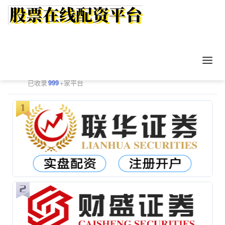
正规配资平台排行
更多
已收录
999
+家平台