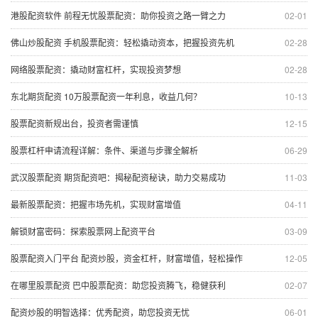
港股配资软件 前程无忧股票配资：助你投资之路一臂之力
02-01
佛山炒股配资 手机股票配资：轻松撬动资本，把握投资先机
02-28
网络股票配资：撬动财富杠杆，实现投资梦想
02-28
东北期货配资 10万股票配资一年利息，收益几何？
10-13
股票配资新规出台，投资者需谨慎
12-15
股票杠杆申请流程详解：条件、渠道与步骤全解析
06-29
武汉股票配资 期货配资吧：揭秘配资秘诀，助力交易成功
11-03
最新股票配资：把握市场先机，实现财富增值
04-11
解锁财富密码：探索股票网上配资平台
03-09
股票配资入门平台 配资炒股，资金杠杆，财富增值，轻松操作
12-05
在哪里股票配资 巴中股票配资：助您投资腾飞，稳健获利
02-07
配资炒股的明智选择：优秀配资，助您投资无忧
06-01