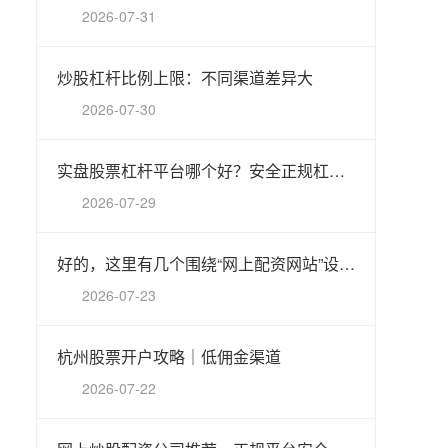
2026-07-31
炒股杠杆比例上限：不同渠道差异大
2026-07-30
实盘股票杠杆平台哪个好？安全正规杠杆炒股平台推荐
2026-07-29
好的，这里有几个围绕“网上配资网站”设计、符合百度收录规范的标题，均在以内：
2026-07-23
杭州股票开户攻略｜低佣金渠道
2026-07-22