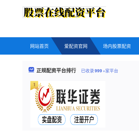
网站首页
爱配资官网
场内股票配资
正规配资平台排行
已收录
999
+家平台