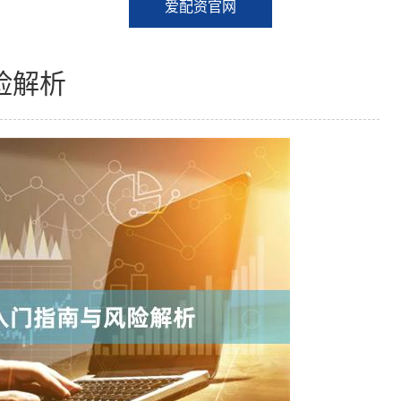
爱配资官网
险解析