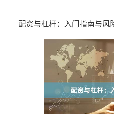
配资与杠杆：入门指南与风