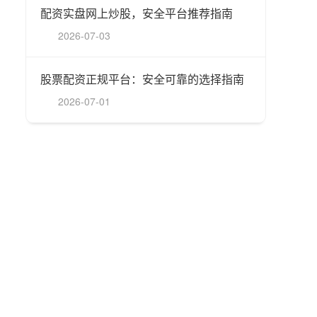
配资实盘网上炒股，安全平台推荐指南
2026-07-03
股票配资正规平台：安全可靠的选择指南
2026-07-01