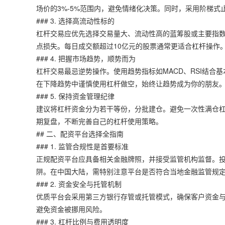
场价的3%-5%范围内，避免情绪化决策。同时，采用阶梯
### 3. 选择高流动性标的
杠杆交易应优先选择交易量大、流动性高的蓝筹股或主要指数
点损失。每日成交额超过10亿元的股票通常更适合杠杆操作
### 4. 把握市场趋势，顺势而为
杠杆交易最忌逆势操作。使用趋势指标如MACD、RSI结合
在下降趋势中谨慎使用杠杆做空，始终让趋势成为你的朋友
### 5. 保持资金管理纪律
建议将杠杆资金分为若干等份，分批建仓。避免一次性满仓
期复盘，不断完善自己的杠杆使用策略。
## 二、配资平台选择全指南
### 1. 监管合规性是首要标准
正规配资平台应具备相关金融牌照，并接受监管机构监督。
阱。在中国大陆，需特别注意平台是否符合当地金融监管规
### 2. 资金安全与托管机制
优质平台会采用第三方银行存管或托管模式，确保客户资金
避免资金被挪用风险。
### 3. 杠杆比例与费用透明度