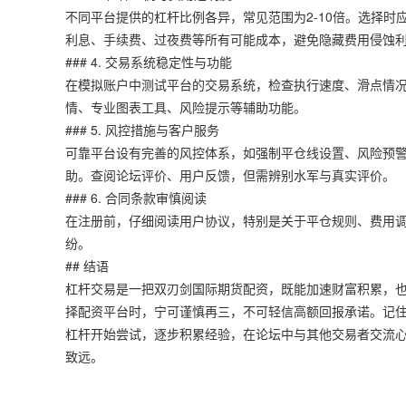
不同平台提供的杠杆比例各异，常见范围为2-10倍。选择
利息、手续费、过夜费等所有可能成本，避免隐藏费用侵蚀
### 4. 交易系统稳定性与功能
在模拟账户中测试平台的交易系统，检查执行速度、滑点情
情、专业图表工具、风险提示等辅助功能。
### 5. 风控措施与客户服务
可靠平台设有完善的风控体系，如强制平仓线设置、风险预
助。查阅论坛评价、用户反馈，但需辨别水军与真实评价。
### 6. 合同条款审慎阅读
在注册前，仔细阅读用户协议，特别是关于平仓规则、费用
纷。
## 结语
杠杆交易是一把双刃剑国际期货配资，既能加速财富积累，
择配资平台时，宁可谨慎再三，不可轻信高额回报承诺。记
杠杆开始尝试，逐步积累经验，在论坛中与其他交易者交流
致远。