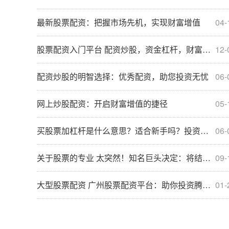
最新股票配资：把握市场先机，实现财富增值
04-
股票配资入门平台 配资炒股，资金杠杆，财富增值，轻松操作
12-
配资炒股的明智选择：优秀配资，助您投资无忧
06-
网上炒股配资：开启财富增值的捷径
05-
买股票加杠杆是什么意思？适合新手吗？投资风险解析
06-
关于股票的专业 太突然！知名巨头决定：将结束“2029年前不能强制裁员”协议！CEO直言：蛋糕变小，但餐桌的客人却更多了
09-
大型股票配资 广州股票配资平台：助你投资腾飞，财富倍增
01-