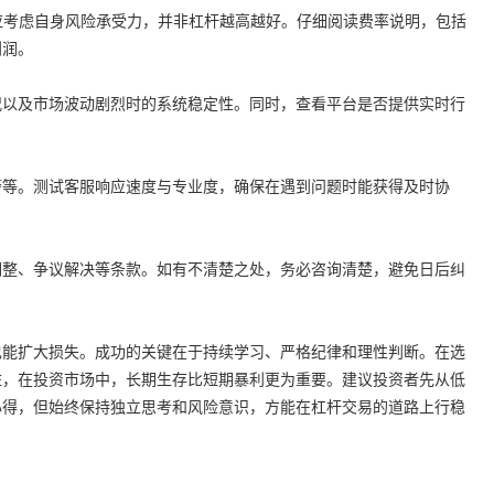
时应考虑自身风险承受力，并非杠杆越高越好。仔细阅读费率说明，包括
利润。
况以及市场波动剧烈时的系统稳定性。同时，查看平台是否提供实时行
警等。测试客服响应速度与专业度，确保在遇到问题时能获得及时协
调整、争议解决等条款。如有不清楚之处，务必咨询清楚，避免日后纠
也能扩大损失。成功的关键在于持续学习、严格纪律和理性判断。在选
住，在投资市场中，长期生存比短期暴利更为重要。建议投资者先从低
心得，但始终保持独立思考和风险意识，方能在杠杆交易的道路上行稳