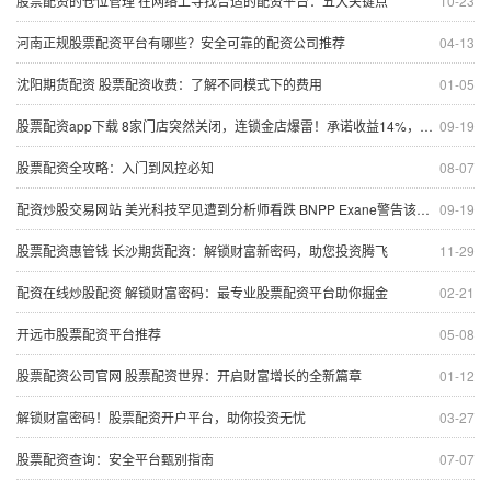
股票配资的仓位管理 在网络上寻找合适的配资平台：五大关键点
10-23
河南正规股票配资平台有哪些？安全可靠的配资公司推荐
04-13
沈阳期货配资 股票配资收费：了解不同模式下的费用
01-05
股票配资app下载 8家门店突然关闭，连锁金店爆雷！承诺收益14%，推销主要选老人，有员工也投了100多万元
09-19
股票配资全攻略：入门到风控必知
08-07
配资炒股交易网站 美光科技罕见遭到分析师看跌 BNPP Exane警告该公司面临产能过剩
09-19
股票配资惠管钱 长沙期货配资：解锁财富新密码，助您投资腾飞
11-29
配资在线炒股配资 解锁财富密码：最专业股票配资平台助你掘金
02-21
开远市股票配资平台推荐
05-08
股票配资公司官网 股票配资世界：开启财富增长的全新篇章
01-12
解锁财富密码！股票配资开户平台，助你投资无忧
03-27
股票配资查询：安全平台甄别指南
07-07