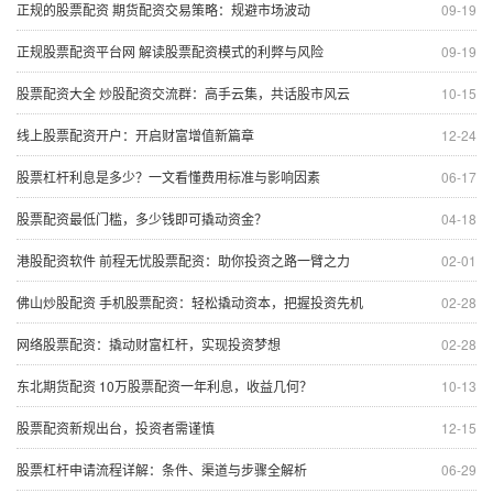
正规的股票配资 期货配资交易策略：规避市场波动
09-19
正规股票配资平台网 解读股票配资模式的利弊与风险
09-19
股票配资大全 炒股配资交流群：高手云集，共话股市风云
10-15
线上股票配资开户：开启财富增值新篇章
12-24
股票杠杆利息是多少？一文看懂费用标准与影响因素
06-17
股票配资最低门槛，多少钱即可撬动资金？
04-18
港股配资软件 前程无忧股票配资：助你投资之路一臂之力
02-01
佛山炒股配资 手机股票配资：轻松撬动资本，把握投资先机
02-28
网络股票配资：撬动财富杠杆，实现投资梦想
02-28
东北期货配资 10万股票配资一年利息，收益几何？
10-13
股票配资新规出台，投资者需谨慎
12-15
股票杠杆申请流程详解：条件、渠道与步骤全解析
06-29