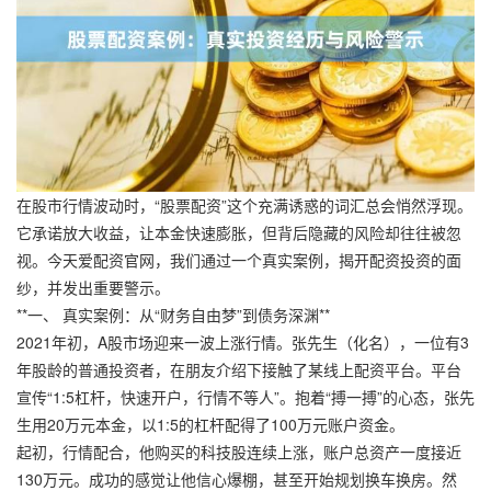
在股市行情波动时，“股票配资”这个充满诱惑的词汇总会悄然浮现。
它承诺放大收益，让本金快速膨胀，但背后隐藏的风险却往往被忽
视。今天爱配资官网，我们通过一个真实案例，揭开配资投资的面
纱，并发出重要警示。
**一、 真实案例：从“财务自由梦”到债务深渊**
2021年初，A股市场迎来一波上涨行情。张先生（化名），一位有3
年股龄的普通投资者，在朋友介绍下接触了某线上配资平台。平台
宣传“1:5杠杆，快速开户，行情不等人”。抱着“搏一搏”的心态，张先
生用20万元本金，以1:5的杠杆配得了100万元账户资金。
起初，行情配合，他购买的科技股连续上涨，账户总资产一度接近
130万元。成功的感觉让他信心爆棚，甚至开始规划换车换房。然