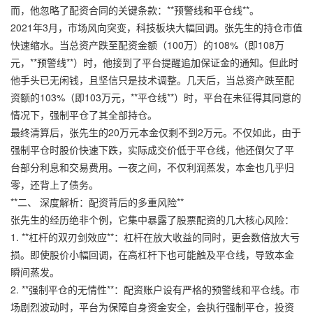
而，他忽略了配资合同的关键条款：**预警线和平仓线**。
2021年3月，市场风向突变，科技板块大幅回调。张先生的持仓市值
快速缩水。当总资产跌至配资金额（100万）的108%（即108万
元，**预警线**）时，他接到了平台提醒追加保证金的通知。但此时
他手头已无闲钱，且坚信只是技术调整。几天后，当总资产跌至配
资额的103%（即103万元，**平仓线**）时，平台在未征得其同意的
情况下，强制平仓了其全部持仓。
最终清算后，张先生的20万元本金仅剩不到2万元。不仅如此，由于
强制平仓时股价快速下跌，实际成交价低于平仓线，他还倒欠了平
台部分利息和交易费用。一夜之间，不仅利润蒸发，本金也几乎归
零，还背上了债务。
**二、 深度解析：配资背后的多重风险**
张先生的经历绝非个例，它集中暴露了股票配资的几大核心风险：
1. **杠杆的双刃剑效应**：杠杆在放大收益的同时，更会数倍放大亏
损。即使股价小幅回调，在高杠杆下也可能触及平仓线，导致本金
瞬间蒸发。
2. **强制平仓的无情性**：配资账户设有严格的预警线和平仓线。市
场剧烈波动时，平台为保障自身资金安全，会执行强制平仓，投资