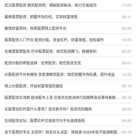
武汉股票配资 期货配资吧：揭秘配资秘诀，助力交易成功
11-03
最新股票配资：把握市场先机，实现财富增值
04-11
解锁财富密码：探索股票网上配资平台
03-09
股票配资入门平台 配资炒股，资金杠杆，财富增值，轻松操作
12-05
在哪里股票配资 巴中股票配资：助您投资腾飞，稳健获利
02-07
配资炒股的明智选择：优秀配资，助您投资无忧
06-01
炒股配资平台有哪些 张家港期货配资：助您把握市场机遇，提升收益
12-03
网上炒股配资：开启财富增值的捷径
05-15
股票配资交流群 欧洲股市上涨 交易员在欧洲央行如期降息后等待美联储行动
09-19
买股票加杠杆是什么意思？适合新手吗？投资风险解析
06-04
在线配资论坛：股票杠杆交易技巧与平台选择指南
04-20
关于股票的专业 太突然！知名巨头决定：将结束“2029年前不能强制裁员”协议！CEO直言：蛋糕变小，但餐桌的客人却更多了
09-19