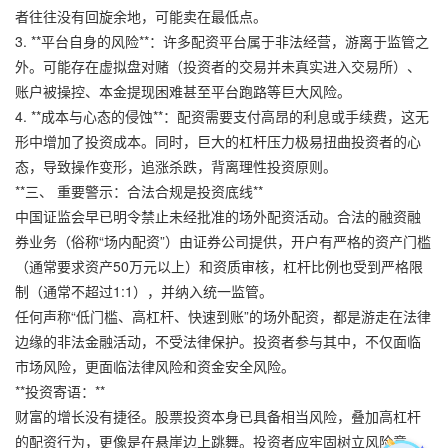
者往往没有回旋余地，可能卖在最低点。
3. **平台自身的风险**：许多配资平台属于非法经营，游离于监管之
外。可能存在虚拟盘对赌（投资者的交易并未真实进入交易所）、
账户被操控、本金提现困难甚至平台跑路等巨大风险。
4. **成本与心态的侵蚀**：配资需要支付高昂的利息或手续费，这无
形中增加了投资成本。同时，巨大的杠杆压力极易扭曲投资者的心
态，导致操作变形，追涨杀跌，背离理性投资原则。
**三、 重要警示：合法合规是投资底线**
中国证监会早已明令禁止未经批准的场外配资活动。合法的融资融
券业务（俗称“场内配资”）由证券公司提供，开户有严格的资产门槛
（通常要求资产50万元以上）和资质审核，杠杆比例也受到严格限
制（通常不超过1:1），并纳入统一监管。
任何声称“低门槛、高杠杆、快速到账”的场外配资，都是游走在法律
边缘的非法金融活动，不受法律保护。投资者参与其中，不仅面临
市场风险，更面临法律风险和资金安全风险。
**投资寄语：**
财富的增长没有捷径。股票投资本身已具备相当风险，叠加高杠杆
的配资行为，更像是在悬崖边上跳舞。投资者应牢固树立风险意