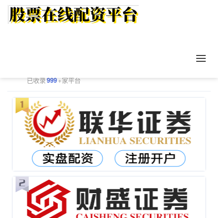
正规配资平台排行
更多
已收录
999
+家平台