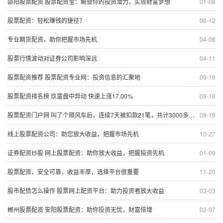
邵阳股票配资 股票配资宝：解锁你的投资潜力，实现财富梦想
01-08
股票配资：轻松赚钱的捷径？
06-12
专业期货配资，助你把握市场先机
04-08
股票行情波动对证券公司影响深远
04-11
股票配资推荐 股票配资专业网：投资信息的汇聚地
09-19
股票配资排名榜 玖富盘中异动 快速上涨17.00%
09-19
股票配资门户网 叫了个顺风车后，连续7天被扣款21笔，共计3000多元！平台回应：问题出在验证码上，已报警
09-19
线上股票配资公司：助您放大收益，把握市场先机
10-27
证券配资炒股 网上股票配资：助你放大收益，把握投资先机
01-09
股票配资，安全可靠，收益丰厚，选择平台很重要
11-20
股市配债怎么操作 股票网上配资平台：助力投资者放大收益
03-03
郴州股票配资 安阳股票配资：助你投资无忧，财富倍增
02-07