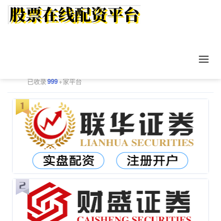
正规配资平台排行
更多
已收录
999
+家平台