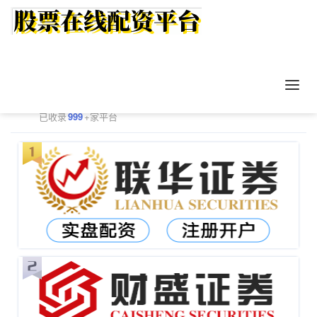
正规配资平台排行
更多
已收录
999
+家平台