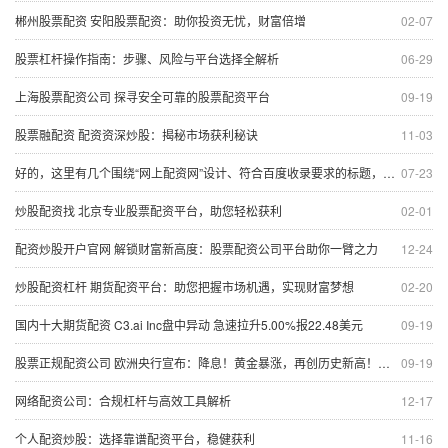
郴州股票配资 安阳股票配资：助你投资无忧，财富倍增
02-07
股票杠杆操作指南：步骤、风险与平台选择全解析
06-29
上海股票配资公司 探寻安全可靠的股票配资平台
09-19
股票融配资 配资资深炒股：揭秘市场获利秘诀
11-03
好的，这里有几个围绕“网上配资网”设计、符合百度收录要求的标题，均在以内：
07-23
炒股配资找 北京专业股票配资平台，助您轻松获利
02-01
配资炒股开户官网 解锁财富新高度：股票配资公司平台助你一臂之力
12-24
炒股配资杠杆 期货配资平台：助您把握市场机遇，实现财富梦想
02-20
国内十大期货配资 C3.ai Inc盘中异动 急速拉升5.00%报22.48美元
09-19
股票正规配资公司 欧洲央行宣布：降息！黄金暴涨，再创历史新高！原油价格飙升！什么信号？
09-19
网络配资公司：合规杠杆与高效工具解析
12-17
个人配资炒股：选择靠谱配资平台，稳健获利
11-16