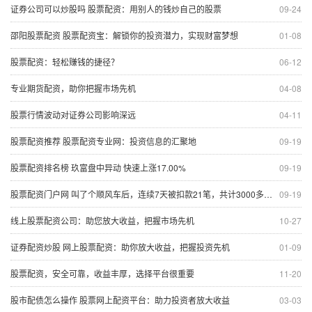
证券公司可以炒股吗 股票配资：用别人的钱炒自己的股票
09-24
邵阳股票配资 股票配资宝：解锁你的投资潜力，实现财富梦想
01-08
股票配资：轻松赚钱的捷径？
06-12
专业期货配资，助你把握市场先机
04-08
股票行情波动对证券公司影响深远
04-11
股票配资推荐 股票配资专业网：投资信息的汇聚地
09-19
股票配资排名榜 玖富盘中异动 快速上涨17.00%
09-19
股票配资门户网 叫了个顺风车后，连续7天被扣款21笔，共计3000多元！平台回应：问题出在验证码上，已报警
09-19
线上股票配资公司：助您放大收益，把握市场先机
10-27
证券配资炒股 网上股票配资：助你放大收益，把握投资先机
01-09
股票配资，安全可靠，收益丰厚，选择平台很重要
11-20
股市配债怎么操作 股票网上配资平台：助力投资者放大收益
03-03