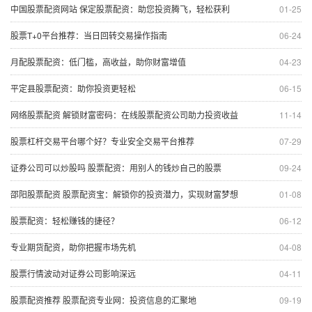
中国股票配资网站 保定股票配资：助您投资腾飞，轻松获利
01-25
股票T+0平台推荐：当日回转交易操作指南
06-24
月配股票配资：低门槛，高收益，助你财富增值
04-23
平定县股票配资：助你投资更轻松
06-15
网络股票配资 解锁财富密码：在线股票配资公司助力投资收益
11-14
股票杠杆交易平台哪个好？专业安全交易平台推荐
07-29
证券公司可以炒股吗 股票配资：用别人的钱炒自己的股票
09-24
邵阳股票配资 股票配资宝：解锁你的投资潜力，实现财富梦想
01-08
股票配资：轻松赚钱的捷径？
06-12
专业期货配资，助你把握市场先机
04-08
股票行情波动对证券公司影响深远
04-11
股票配资推荐 股票配资专业网：投资信息的汇聚地
09-19