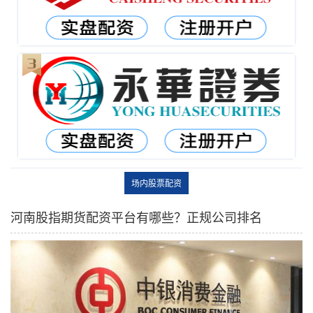
场内股票配资
河南股指期货配资平台有哪些？正规公司排名