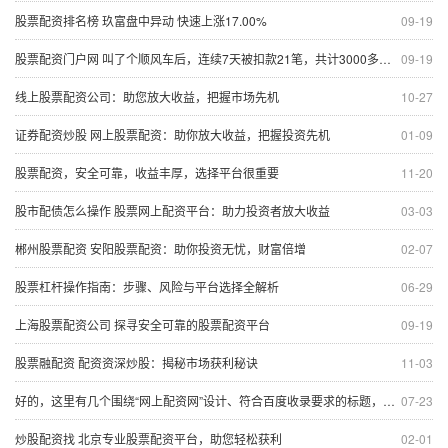
股票配资排名榜 玖富盘中异动 快速上涨17.00%
09-19
股票配资门户网 叫了个顺风车后，连续7天被扣款21笔，共计3000多元！平台回应：问题出在验证码上，已报警
09-19
线上股票配资公司：助您放大收益，把握市场先机
10-27
证券配资炒股 网上股票配资：助你放大收益，把握投资先机
01-09
股票配资，安全可靠，收益丰厚，选择平台很重要
11-20
股市配债怎么操作 股票网上配资平台：助力投资者放大收益
03-03
郴州股票配资 安阳股票配资：助你投资无忧，财富倍增
02-07
股票杠杆操作指南：步骤、风险与平台选择全解析
06-29
上海股票配资公司 探寻安全可靠的股票配资平台
09-19
股票融配资 配资资深炒股：揭秘市场获利秘诀
11-03
好的，这里有几个围绕“网上配资网”设计、符合百度收录要求的标题，均在以内：
07-23
炒股配资找 北京专业股票配资平台，助您轻松获利
02-01