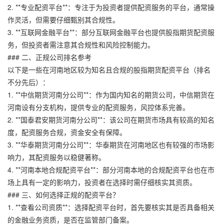
2. **专业配资平台**：专注于为投资者提供配资服务的平台，通常操
作灵活，但需要仔细甄别其合规性。
3. **互联网金融平台**：部分互联网金融平台也提供股指期货配资服
务，但投资者需注意其合规性和风险控制能力。
### 二、正规公司排名参考
以下是一些在河南地区较为知名且合规的股指期货配资平台（排名
不分先后）：
1. **中信期货河南分公司**：作为国内知名的期货公司，中信期货在
河南设有分支机构，提供专业的配资服务，风控体系完善。
2. **国泰君安期货河南分公司**：该公司在期货市场具有较高的知名
度，配资服务合规，资金安全有保障。
3. **华泰期货河南分公司**：华泰期货在河南地区也有较强的市场影
响力，其配资服务以稳健著称。
4. **河南本地合规配资平台**：部分河南本地的合规配资平台也在市
场上具有一定的影响力，投资者在选择时需仔细核实其资质。
### 三、如何选择正规的配资平台？
1. **查看公司资质**：选择配资平台时，首先要核实其是否具备相关
的金融业务资质，是否在监管部门备案。