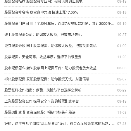
股票配资推荐 股票配资专业网：投资信息的汇聚地
09-19
股票配资排名榜 玖富盘中异动 快速上涨17.00%
09-19
股票配资门户网 叫了个顺风车后，连续7天被扣款21笔，共计3000多元！平台回应：问题出在验证码上，已报警
09-19
线上股票配资公司：助您放大收益，把握市场先机
10-27
证券配资炒股 网上股票配资：助你放大收益，把握投资先机
01-09
股票配资，安全可靠，收益丰厚，选择平台很重要
11-20
股市配债怎么操作 股票网上配资平台：助力投资者放大收益
03-03
郴州股票配资 安阳股票配资：助你投资无忧，财富倍增
02-07
股票杠杆操作指南：步骤、风险与平台选择全解析
06-29
上海股票配资公司 探寻安全可靠的股票配资平台
09-19
股票融配资 配资资深炒股：揭秘市场获利秘诀
11-03
好的，这里有几个围绕“网上配资网”设计、符合百度收录要求的标题，均在以内：
07-23