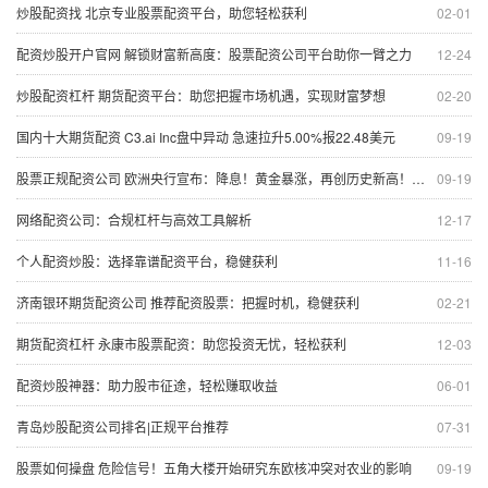
炒股配资找 北京专业股票配资平台，助您轻松获利
02-01
配资炒股开户官网 解锁财富新高度：股票配资公司平台助你一臂之力
12-24
炒股配资杠杆 期货配资平台：助您把握市场机遇，实现财富梦想
02-20
国内十大期货配资 C3.ai Inc盘中异动 急速拉升5.00%报22.48美元
09-19
股票正规配资公司 欧洲央行宣布：降息！黄金暴涨，再创历史新高！原油价格飙升！什么信号？
09-19
网络配资公司：合规杠杆与高效工具解析
12-17
个人配资炒股：选择靠谱配资平台，稳健获利
11-16
济南银环期货配资公司 推荐配资股票：把握时机，稳健获利
02-21
期货配资杠杆 永康市股票配资：助您投资无忧，轻松获利
12-03
配资炒股神器：助力股市征途，轻松赚取收益
06-01
青岛炒股配资公司排名|正规平台推荐
07-31
股票如何操盘 危险信号！五角大楼开始研究东欧核冲突对农业的影响
09-19