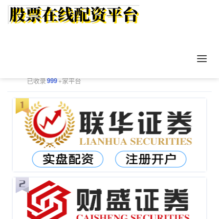
正规配资平台排行
更多
已收录
999
+家平台